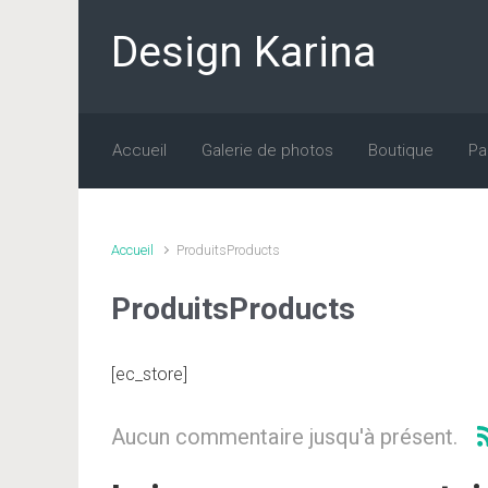
Skip to main content
Design Karina
Accueil
Galerie de photos
Boutique
Pa
Accueil
Produits
Products
Produits
Products
[ec_store]
Aucun commentaire jusqu'à présent.